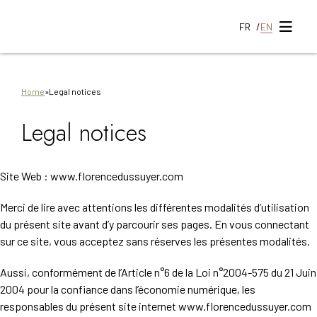
Go
Go
Go
Go
Go
to
to
to
to
to
FR
EN
main
main
search
footer
sitem
content
navigation
Home
»
Legal notices
Legal notices
Site Web : www.florencedussuyer.com
Merci de lire avec attentions les différentes modalités d’utilisation
du présent site avant d’y parcourir ses pages. En vous connectant
sur ce site, vous acceptez sans réserves les présentes modalités.
Aussi, conformément de l’Article n°6 de la Loi n°2004-575 du 21 Juin
2004 pour la confiance dans l’économie numérique, les
responsables du présent site internet www.florencedussuyer.com