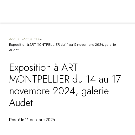
Aller
Aller
Aller
Aller
Aller
au
à
à
au
au
contenu
la
la
pied
plan
principal
navigation
recherche
de
du
principale
page
site
Accueil
»
Actualités
»
Exposition à ART MONTPELLIER du 14 au 17 novembre 2024, galerie
Audet
Exposition à ART
MONTPELLIER du 14 au 17
novembre 2024, galerie
Audet
Posté le
14 octobre 2024