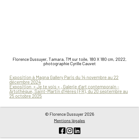
Florence Dussuyer, Tamara, TM sur toile, 180 X 180 cm, 2022,
photographie Cyrille Cauvet
N
Exposition à Magna Gallery Paris du 14 novembre au 22
décembre 2024
Exposition » Je te vois « , Galerie d’art contemporain -
a
Artothèque, Saint-Martin d’Hères (FR), du 20 septembre au
25 octobre 2025
v
i
© Florence Dussuyer 2026
g
Mentions légales
a