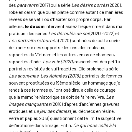
des
paravents
(2017) ou la série
Les désirs portés
(2020),
robe en céramique ou en plâtre comme autant de manières
rêvées de se vêtir ou d’habiter son propre corps. Par
ailleurs,
le dessin
intervient assez fréquemment dans ma
pratique : les séries
Les déroulés de soi
(2020 -2022) et
Les portraits retournés
(2020) sont nées de cette envie
de tracer sur des supports : les uns, des rouleaux,
rapportés du Vietnam et les autres, en os de chameau,
rapportés d’Inde.
Les voix (2020)
rassemblent des petits
portraits revisités de suffragettes. Elle prolonge la série
Les anonymes-Les Abimées (2016)
, portraits de femmes
souvent prostituées du 19ème siècle, un hommage que je
rends à ces femmes qui ont osé dire, à celle de courage
que la mémoire historique se doit de faire revivre.
Les
images manquantes
(2016) d’après d’anciennes gravures
érotiques et
Le jeu des dames
(jeu d’échecs en résine,
verre et papier, 2016) questionnent cette limite subjective
de l’érotisme dans l’image. Enfin,
Ce qui nous colle à la