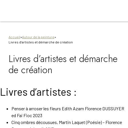
Aller
Aller
Aller
Aller
Aller
au
à
à
au
au
contenu
la
la
pied
plan
principal
navigation
recherche
de
du
principale
page
site
Accueil
»
Autour de la peinture
»
Livres d’artistes et démarche de création
Livres d’artistes et démarche
de création
Livres d’artistes :
Penser à arroser les fleurs Edith Azam Florence DUSSUYER
ed Fai Fioc 2023
Cinq ombres décousues, Martin Laquet (Poésie) – Florence